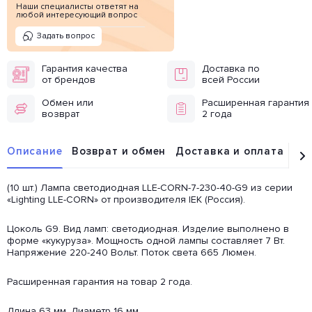
Наши специалисты ответят на
любой интересующий вопрос
Задать вопрос
Гарантия качества
Доставка по
от брендов
всей России
Обмен или
Расширенная гарантия
возврат
2 года
Описание
Возврат и обмен
Доставка и оплата
От
(10 шт.) Лампа светодиодная LLE-CORN-7-230-40-G9 из серии
«Lighting LLE-CORN» от производителя IEK (Россия).
Цоколь G9. Вид ламп: светодиодная. Изделие выполнено в
форме «кукуруза». Мощность одной лампы составляет 7 Вт.
Напряжение 220-240 Вольт. Поток света 665 Люмен.
Расширенная гарантия на товар 2 года.
Длина 63 мм. Диаметр 16 мм.