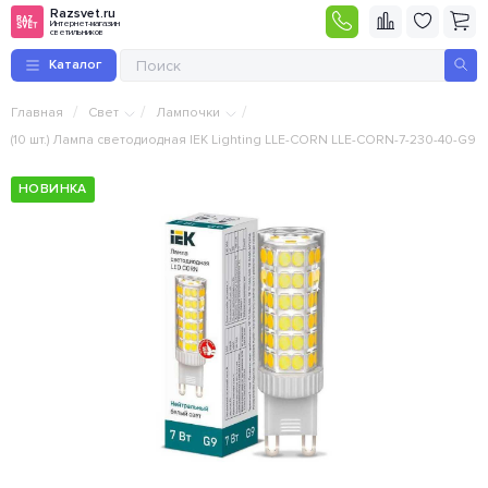
Razsvet.ru
Интернет-магазин
светильников
Каталог
/
/
/
Главная
Свет
Лампочки
(10 шт.) Лампа светодиодная IEK Lighting LLE-CORN LLE-CORN-7-230-40-G9
НОВИНКА