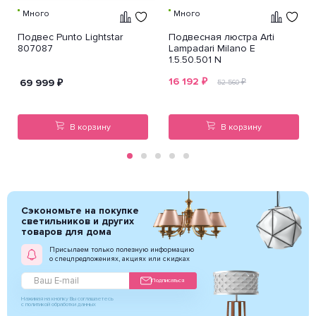
Много
Много
Подвес Punto Lightstar
Подвесная люстра Arti
807087
Lampadari Milano E
1.5.50.501 N
16 192
₽
69 999
₽
₽
52 560
В корзину
В корзину
Сэкономьте на покупке
светильников и других
товаров для дома
Присылаем только полезную информацию
о спецпредложениях, акциях или скидках
Подписаться
Нажимая на кнопку Вы соглашаетесь
с политикой обработки данных