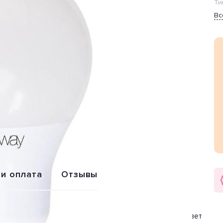
Ти
Вс
Обмен или
Расширенная
возврат
гарантия 2 года
 и оплата
Отзывы
и «PLED-Dim A60» от производителя Jazzway (Китай). Цвет