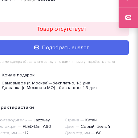
Товар отсутствует
Подобрать аналог
и менеджеры обязательно свяжутся с вами и помогут подобрать аналог
Хочу в подарок
Самовывоз (г. Москва)
—
бесплатно, 1-3 дня
Доставка (г. Москва и МО)
—
бесплатно, 1-3 дня
арактеристики
оизводитель
—
Jazzway
Страна
—
Китай
ллекция
—
PLED-Dim A60
Цвет
—
Серый, Белый
сота, мм
—
112
Диаметр, мм
—
60