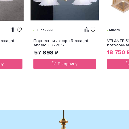
В наличии
Много
eccagni
Подвесная люстра Reccagni
VELANTE 51
Angelo L 2720/5
потолочна
18 750
57 898
₽
ну
В корзину