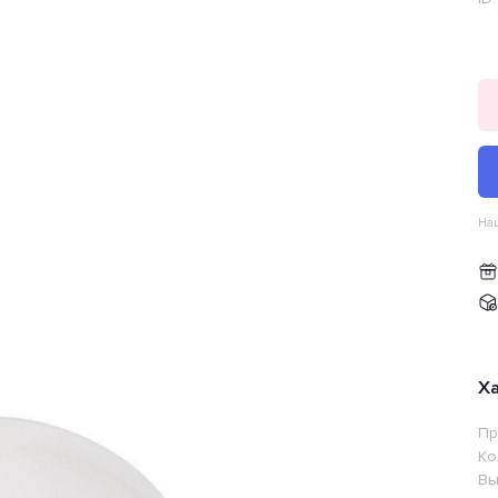
Наш
Х
Пр
Ко
Вы