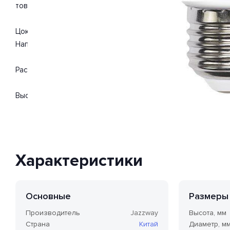
товара серый, белый.
Цоколь E27. Вид ламп: светодиодная. Изделие выполнено в
Напряжение 220-240 Вольт. Поток света 820 Люмен.
Расширенная гарантия на товар 2 года.
Высота 112 мм. Диаметр 60 мм.
Характеристики
Основные
Размеры
Производитель
Jazzway
Высота, мм
Страна
Китай
Диаметр, м