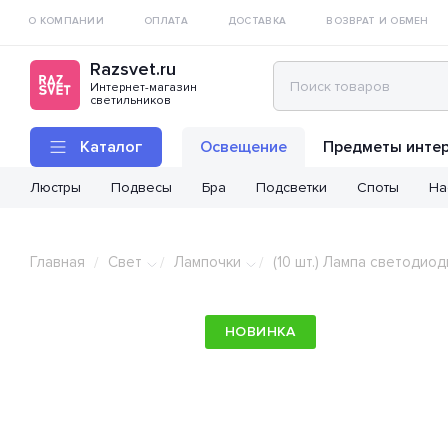
О КОМПАНИИ
ОПЛАТА
ДОСТАВКА
ВОЗВРАТ И ОБМЕН
Razsvet.ru
Интернет-магазин
светильников
Каталог
Освещение
Предметы инте
Люстры
Подвесы
Бра
Подсветки
Споты
На
Главная
Свет
Лампочки
(10 шт.) Лампа светоди
/
/
/
НОВИНКА