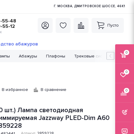
Г. МОСКВА, ДМИТРОВСКОЕ ШОССЕ, 46К1
5-55-48
Пусто
0-55-12
К
дство абажуров
0
лампы
Абажуры
Плафоны
Трековые системы
Лампо
0
В избранное
В сравнение
0
10 шт.) Лампа светодиодная
иммируемая Jazzway PLED-Dim A60
859228
482441
Артикул:
2859228