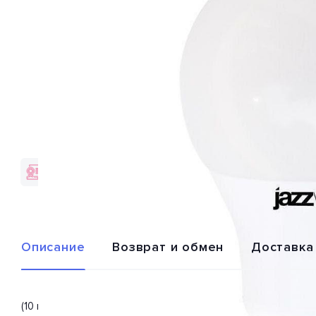
Гарантия качества
Доставка по
от брендов
всей России
Описание
Возврат и обмен
Доставка
(10 шт.) Лампа светодиодная диммируемая 2859228 из сери