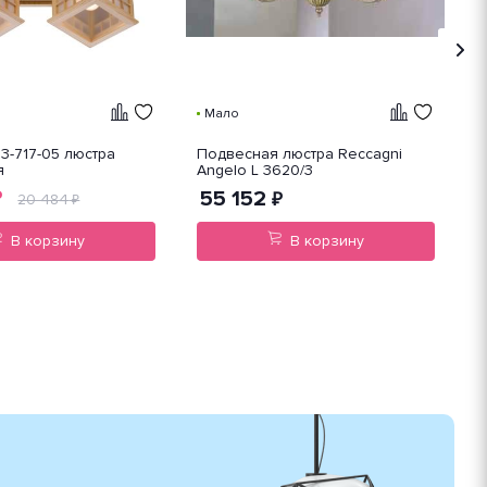
Мало
3-717-05 люстра
Подвесная люстра Reccagni
П
я
Angelo L 3620/3
A
55 152
₽
₽
20 484
₽
В корзину
В корзину