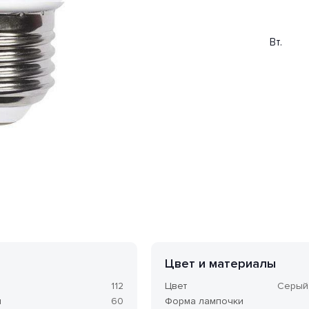
 форме «груша». Мощность одной лампы составляет 10 Вт.
Цвет и материалы
112
Цвет
Серый
м
60
Форма лампочки