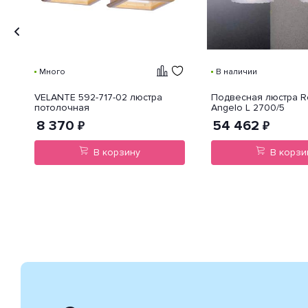
Много
В наличии
VELANTE 592-717-02 люстра
Подвесная люстра R
потолочная
Angelo L 2700/5
8 370
54 462
₽
₽
В корзину
В корзи