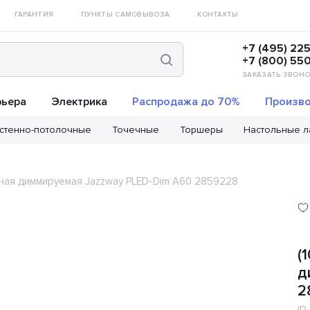
ГАРАНТИЯ
ПУНКТЫ САМОВЫВОЗА
КОНТАКТЫ
+7 (495) 22
+7 (800) 55
ЗАКАЗАТЬ ЗВОНО
рьера
Электрика
Распродажа до 70%
Произво
стенно-потолочные
Точечные
Торшеры
Настольные 
одная диммируемая Jazzway PLED-Dim A60 2859228
(
д
2
ID: