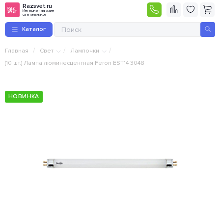
Razsvet.ru
Интернет-магазин
светильников
Каталог
/
/
/
Главная
Свет
Лампочки
(10 шт.) Лампа люминесцентная Feron EST14 3048
НОВИНКА