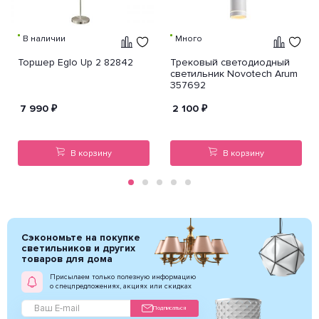
В наличии
Много
Торшер Eglo Up 2 82842
Трековый светодиодный
светильник Novotech Arum
357692
7 990
₽
2 100
₽
В корзину
В корзину
Сэкономьте на покупке
светильников и других
товаров для дома
Присылаем только полезную информацию
о спецпредложениях, акциях или скидках
Подписаться