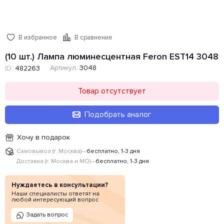
В избранное
В сравнение
(10 шт.) Лампа люминесцентная Feron EST14 3048
Артикул:
3048
ID:
482263
Товар отсутствует
Подобрать аналог
Хочу в подарок
Самовывоз (г. Москва)
—
бесплатно, 1-3 дня
Доставка (г. Москва и МО)
—
бесплатно, 1-3 дня
Нуждаетесь в консультации?
Наши специалисты ответят на
любой интересующий вопрос
Задать вопрос