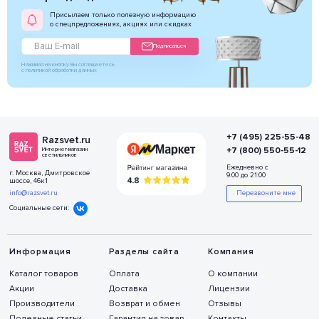
Присылаем только полезную информацию
о спецпредложениях, акциях или скидках
Подписаться
Нажимая на кнопку Вы соглашаетесь
с политикой обработки данных
+7 (495) 225-55-48
Razsvet.ru
+7 (800) 550-55-12
Интернет-магазин
светильников
Ежедневно с
г. Москва, Дмитровское
9:00 до 21:00
шоссе, 46к1
info@razsvet.ru
Перезвоните мне
Социальные сети:
Информация
Разделы сайта
Компания
Каталог товаров
Оплата
О компании
Акции
Доставка
Лицензии
Производители
Возврат и обмен
Отзывы
Полезные статьи
Гарантия на товар
Контакты