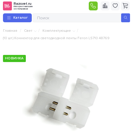
Razsvet.ru
Интернет-магазин
светильников
Каталог
/
/
/
Главная
Свет
Комплектующие
(10 шт.) Коннектор для светодиодной ленты Feron LS710 48769
НОВИНКА