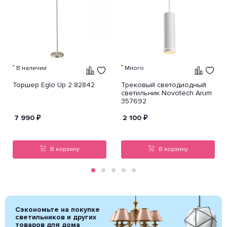
В наличии
Много
Торшер Eglo Up 2 82842
Трековый светодиодный
светильник Novotech Arum
357692
7 990
₽
2 100
₽
В корзину
В корзину
Сэкономьте на покупке
светильников и других
товаров для дома