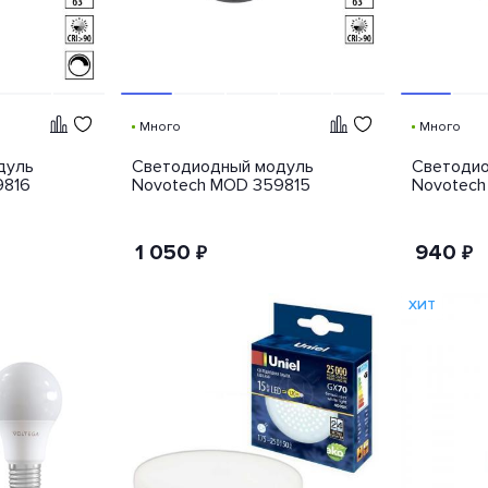
Много
Много
дуль
Светодиодный модуль
Светодио
9816
Novotech MOD 359815
Novotech
1 050
940
₽
₽
ХИТ