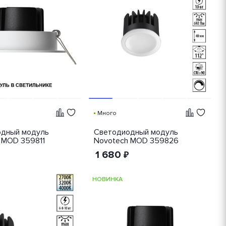
Много
дный модуль
Светодиодный модуль
 MOD 359811
Novotech MOD 359826
1 680
₽
НОВИНКА