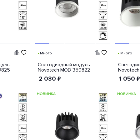
Много
Много
дуль
Светодиодный модуль
Светодио
9825
Novotech MOD 359822
Novotech
2 030
1 050
₽
₽
НОВИНКА
НОВИНКА