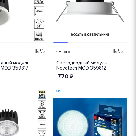
Много
дный модуль
Светодиодный модуль
 MOD 359817
Novotech MOD 359812
770
₽
ХИТ