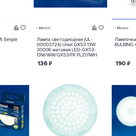
Много
Много
 Simple
Лампа светодиодная (UL-
Лампочка 
00003724) Uniel GX53 13W
BULBING 
3000K матовая LED-GX53-
13W/WW/GX53/FR PLZ01WH
136
190
₽
₽