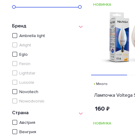
НОВИНКА
Бренд
Ambrella light
Arlight
Eglo
Feron
Lightstar
Lussole
Много
Novotech
Лампочка Voltega 
Nowodvorski
160
₽
Saffit
Страна
ST Luce
Австрия
НОВИНКА
Uniel
Венгрия