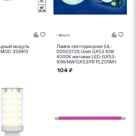
Много
дный модуль
Лампа светодиодная (UL-
 MOD 359813
00003721) Uniel GX53 10W
4000K матовая LED-GX53-
10W/NW/GX53/FR PLZ01WH
104
₽