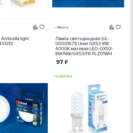
Много
Ambrella light
Лампа светодиодная (UL-
451313
00001671) Uniel GX53 8W
4000K матовая LED-GX53-
8W/NW/GX53/FR PLZ01WH
97
₽
НОВИНКА