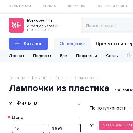
О КОМПАНИИ
ОПЛАТА
ДОСТАВКА
ВОЗВРАТ И ОБМЕН
Razsvet.ru
Интернет-магазин
светильников
Каталог
Освещение
Предметы инте
Люстры
Подвесы
Бра
Подсветки
Споты
На
Главная
Каталог
Свет
Лампочки
/
/
/
Лампочки из пластика
136 това
Фильтр
По популярности
Цена
Материалы:
Пла