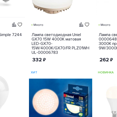
Много
Много
Simple 7244
Лампа светодиодная Uniel
Лампа св
GX70 15W 4000K матовая
00006488
LED-GX70-
3000K пр
15W/4000K/GX70/FR PLZ01WH
9W/3000
UL-00006783
332
262
₽
₽
ХИТ
НОВИНКА