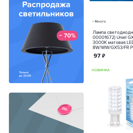
Много
Лампа светодиодна
00001672) Uniel 
3000K матовая LE
8W/WW/GX53/FR 
97
₽
НОВИНКА