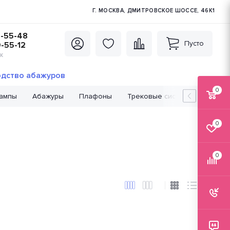
Г. МОСКВА, ДМИТРОВСКОЕ ШОССЕ, 46К1
5-55-48
Пусто
0-55-12
К
дство абажуров
0
лампы
Абажуры
Плафоны
Трековые системы
Лампо
0
0