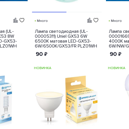
Много
Много
я (UL-
Лампа светодиодная (UL-
Лампа св
GX53 8W
00005311) Uniel GX53 6W
00001669
D-GX53-
6500K матовая LED-GX53-
4000K ма
PLZ01WH
6W/6500K/GX53/FR PLZ01WH
6W/NW/G
90
90
₽
₽
НОВИНКА
НОВИНКА