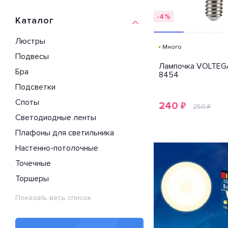
-4%
Каталог
Люстры
Много
Подвесы
Лампочка VOLTEGA
Бра
8454
Подсветки
Споты
240
₽
250
₽
Светодиодные ленты
Плафоны для светильника
Настенно-потолочные
Точечные
Торшеры
Показать весь список