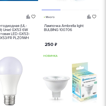
Много
етодиодная (UL-
Лампочка Ambrella light
) Uniel GX53 6W
BULBING 100706
товая LED-GX53-
X53/FR PLZ01WH
250
₽
НОВИНКА