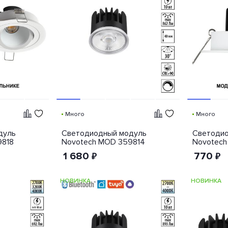
Много
Много
дуль
Светодиодный модуль
Светодио
9818
Novotech MOD 359814
Novotech
1 680
770
₽
₽
НОВИНКА
НОВИНКА