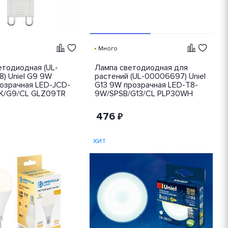
Много
етодиодная (UL-
Лампа светодиодная для
) Uniel G9 9W
растений (UL-00006697) Uniel
озрачная LED-JCD-
G13 9W прозрачная LED-T8-
K/G9/CL GLZ09TR
9W/SPSB/G13/CL PLP30WH
476
₽
ХИТ